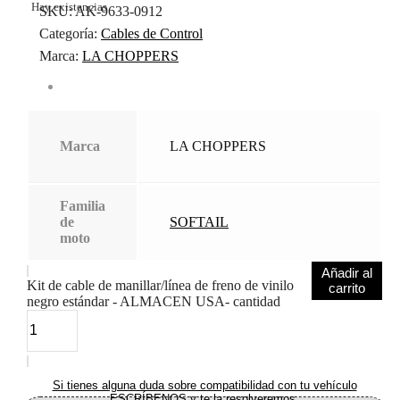
Hay existencias
SKU:
AK-9633-0912
Categoría:
Cables de Control
Marca:
LA CHOPPERS
Marca
LA CHOPPERS
Familia
de
SOFTAIL
moto
Añadir al
Kit de cable de manillar/línea de freno de vinilo
carrito
negro estándar - ALMACEN USA- cantidad
Si tienes alguna duda sobre compatibilidad con tu vehículo
ESCRÍBENOS y te la resolveremos.