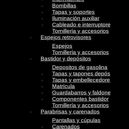
Bombillas
Tapas y soportes
Iluminación auxiliar
Cableado e interruptores
Tornillería y accesorios
Espejos retrovisores
Espejos
Tornillería y accesorios
Bastidor y depósitos
Depositos de gasolina
Tapas y tapones depósito
Tapas y embellecedores
Matrícula
Guardabarros y faldones
Componentes bastidor
Tornillería y accesorios
Parabrisas y carenados
Pantallas y cúpulas
Carenados