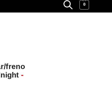
0
ar/freno
dnight
-