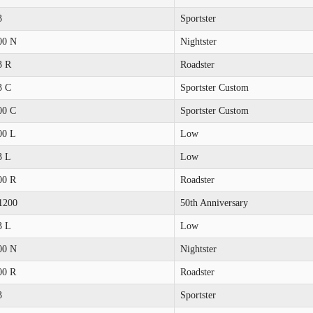
3
Sportster
00 N
Nightster
3 R
Roadster
3 C
Sportster Custom
00 C
Sportster Custom
00 L
Low
3 L
Low
00 R
Roadster
1200
50th Anniversary
3 L
Low
00 N
Nightster
00 R
Roadster
3
Sportster