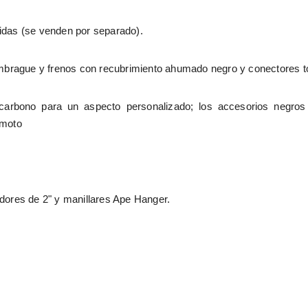
uidas (se venden por separado).
e embrague y frenos con recubrimiento ahumado negro y conectores 
e carbono para un aspecto personalizado; los accesorios negros
 moto
adores de 2" y manillares Ape Hanger.