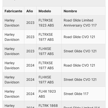
Aplicaciones (18 modelos
Fabricante
Año
Modelo
Nombre
compatibles)
Harley
FLTRKSE
Road Glide Limited
2023
Davidson
1923 ABS
Anniversary CVO 117
Fabricante
Año
Modelo
Nombre
Harley
FLTRXSE
2023
Road Glide CVO 121
Road Glide
Davidson
1977 ABS
Harley
FLTRKSE
Limited
2023
Davidson
1923 ABS
Anniversary
Harley
FLHXSE
2023
Street Glide CVO 121
CVO 117
Davidson
1977 ABS
Harley
FLTRXSE
Road Glide
Harley
FLTRXSE
2023
2024
Road Glide CVO 121
Davidson
1977 ABS
CVO 121
Davidson
1977 ABS
Harley
FLHXSE
Street Glide
Harley
FLHXSE
2023
2024
Street Glide CVO 121
Davidson
1977 ABS
CVO 121
Davidson
1977 ABS
Harley
FLTRXSE
Road Glide
Harley
FLHX 1923
2024
2024
Street Glide 117
Davidson
1977 ABS
CVO 121
Davidson
ABS
Harley
FLHXSE
Street Glide
Harley
FLTRK 1868
2024
2024
Road Glide Limited 114