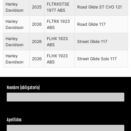
Harley
FLTRXSTSE
2025
Road Glide ST CVO 121
Road Glide
Davidson
1977 ABS
Harley
FLTRXRRSE
2025
RR CVO
Davidson
2147 ABS
Harley
FLTRX 1923
131
2026
Road Glide 117
Davidson
ABS
Harley
FLTRX
Road Glide
2025
Harley
FLHX 1923
Davidson
1923 ABS
117
2026
Street Glide 117
Davidson
ABS
Road Glide
Harley
FLTRXSTSE
Harley
FLHX 1923
2025
ST CVO
2026
Street Glide Solo 117
Davidson
1977 ABS
Davidson
ABS
121
Harley
FLTRX
Road Glide
2026
Davidson
1923 ABS
117
Nombre (obligatorio)
Harley
FLHX 1923
Street Glide
2026
Davidson
ABS
117
Harley
FLHX 1923
Street Glide
2026
Davidson
ABS
Solo 117
Apellidos