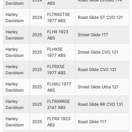
Davidson
1977 ABS
CVO 121
Davidson
ABS
Harley
FLHX 1923
Street Glide
Harley
FLTRXSTSE
2024
2024
Road Glide ST CVO 121
Davidson
ABS
117
Davidson
1977 ABS
Harley
FLTRK
Road Glide
Harley
FLHX 1923
2024
2025
Street Glide 117
Davidson
1868 ABS
Limited 114
Davidson
ABS
Road Glide
Harley
FLHXSE
Harley
FLTRXSTSE
2025
Street Glide CVO 121
2024
ST CVO
Davidson
1977 ABS
Davidson
1977 ABS
121
Harley
FLTRXSE
2025
Road Glide CVO 121
Harley
FLHX 1923
Street Glide
Davidson
1977 ABS
2025
Davidson
ABS
117
Harley
FLHXU 1977
2025
Street Glide Ultra 121
Harley
FLHXSE
Street Glide
Davidson
ABS
2025
Davidson
1977 ABS
CVO 121
Harley
FLTRXRRSE
2025
Road Glide RR CVO 131
Harley
FLTRXSE
Road Glide
Davidson
2147 ABS
2025
Davidson
1977 ABS
CVO 121
Harley
FLTRX 1923
2025
Road Glide 117
Harley
FLHXU
Street Glide
Davidson
ABS
2025
Davidson
1977 ABS
Ultra 121