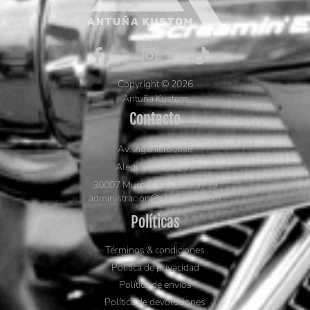
Copyright © 2026
Antuña Kustom
Contacto
Av. Ingeniero José
Alegría nº 4, Bajo 2
30007 Murcia Tel.663663739
administracion@ak-murcia.com
Políticas
Términos & condiciones
Política de privacidad
Política de envíos
Política de devoluciones