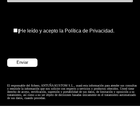
He leído y acepto la Política de Privacidad.
El responsable del fichero, ANTUÑA KUSTOM S.L., usará esta información para atender sus consultas
y remitirle la información que nos solicite con respecto a servicios y productos ofrecidos. Usted tiene
derecho de acceso, rectificación, supresión y portabilidad de sus datos, de limitación y oposición a su
tratamiento, así como a no ser objeto de decisiones basadas únicamente en el tratamiento automatizado
de sus datos, cuando procedan.