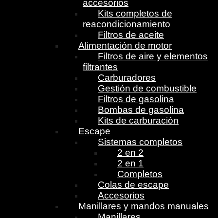
accesorios
Kits completos de
reacondicionamiento
Filtros de aceite
Alimentación de motor
Filtros de aire y elementos
filtrantes
Carburadores
Gestión de combustible
Filtros de gasolina
Bombas de gasolina
Kits de carburación
Escape
Sistemas completos
2 en 2
2 en 1
Completos
Colas de escape
Accesorios
Manillares y mandos manuales
Manillares