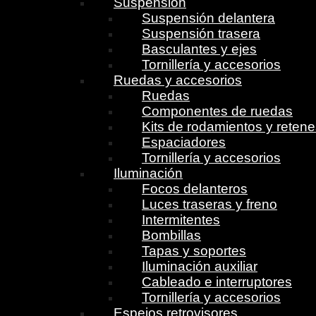
Suspensión
Suspensión delantera
Suspensión trasera
Basculantes y ejes
Tornillería y accesorios
Ruedas y accesorios
Ruedas
Componentes de ruedas
Kits de rodamientos y reten
Espaciadores
Tornillería y accesorios
Iluminación
Focos delanteros
Luces traseras y freno
Intermitentes
Bombillas
Tapas y soportes
Iluminación auxiliar
Cableado e interruptores
Tornillería y accesorios
Espejos retrovisores