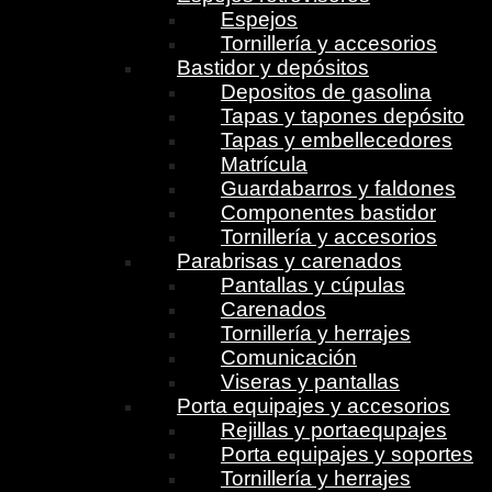
Espejos
Tornillería y accesorios
Bastidor y depósitos
Depositos de gasolina
Tapas y tapones depósito
Tapas y embellecedores
Matrícula
Guardabarros y faldones
Componentes bastidor
Tornillería y accesorios
Parabrisas y carenados
Pantallas y cúpulas
Carenados
Tornillería y herrajes
Comunicación
Viseras y pantallas
Porta equipajes y accesorios
Rejillas y portaequpajes
Porta equipajes y soportes
Tornillería y herrajes