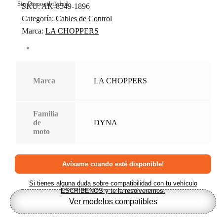
Sin Disponibilidad
SKU:
AK-8549-1896
Categoría:
Cables de Control
Marca:
LA CHOPPERS
Marca
LA CHOPPERS
Familia
de
DYNA
moto
Si tienes alguna duda sobre compatibilidad con tu vehículo
ESCRÍBENOS y te la resolveremos.
Ver modelos compatibles