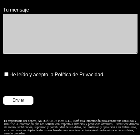
Tu mensaje
He leído y acepto la Política de Privacidad.
El responsable del fichero, ANTUÑA KUSTOM S.L., usará esta información para atender sus consultas y
remitirle la información que nos solicite con respecto a servicios y productos ofrecidos. Usted tiene derecho
de acceso, rectificación, supresión y portabilidad de sus datos, de limitación y oposición a su tratamiento,
así como a no ser objeto de decisiones basadas únicamente en el tratamiento automatizado de sus datos,
cuando procedan.