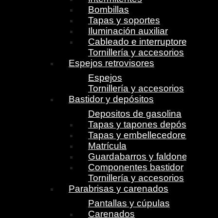
Bombillas
Tapas y soportes
Iluminación auxiliar
Cableado e interruptores
Tornillería y accesorios
Espejos retrovisores
Espejos
Tornillería y accesorios
Bastidor y depósitos
Depositos de gasolina
Tapas y tapones depósito
Tapas y embellecedores
Matrícula
Guardabarros y faldones
Componentes bastidor
Tornillería y accesorios
Parabrisas y carenados
Pantallas y cúpulas
Carenados