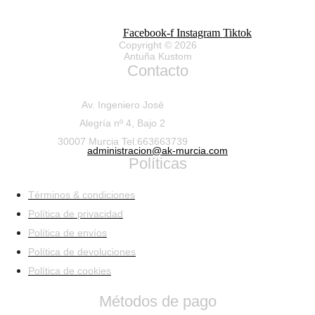
Facebook-f
Instagram
Tiktok
Copyright © 2026
Antuña Kustom
Contacto
Av. Ingeniero José
Alegría nº 4, Bajo 2
30007 Murcia Tel.663663739
administracion@ak-murcia.com
Políticas
Términos & condiciones
Política de privacidad
Política de envíos
Política de devoluciones
Política de cookies
Métodos de pago