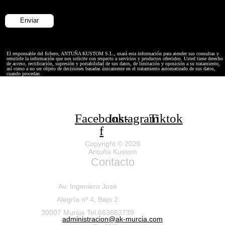
El responsable del fichero, ANTUÑA KUSTOM S.L., usará esta información para atender sus consultas y
remitirle la información que nos solicite con respecto a servicios y productos ofrecidos. Usted tiene derecho
de acceso, rectificación, supresión y portabilidad de sus datos, de limitación y oposición a su tratamiento,
así como a no ser objeto de decisiones basadas únicamente en el tratamiento automatizado de sus datos,
cuando procedan.
Facebook-
Instagram
Tiktok
f
Copyright © 2026
Antuña Kustom
Contacto
Av. Ingeniero José
Alegría nº 4, Bajo 2
30007 Murcia Tel.663663739
administracion@ak-murcia.com