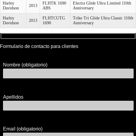
Harley
FLHTK 1690
Electra Glide Ultra Limited 110th
2013
Davidson
ABS
Anniversary
Harley
FLHTCUTG
Trike Tri Glide Ultra Classic 110th
2013
Davidson
1690
Anniversary
Formulario de contacto para clientes
Nombre (obligatorio)
Apellidos
Email (obligatorio)