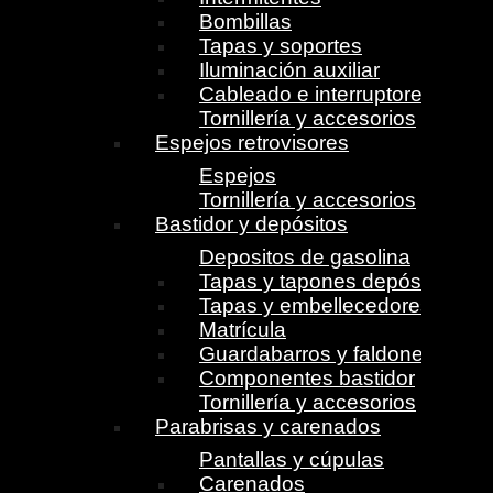
Bombillas
Tapas y soportes
Iluminación auxiliar
Cableado e interruptores
Tornillería y accesorios
Espejos retrovisores
Espejos
Tornillería y accesorios
Bastidor y depósitos
Depositos de gasolina
Tapas y tapones depósito
Tapas y embellecedores
Matrícula
Guardabarros y faldones
Componentes bastidor
Tornillería y accesorios
Parabrisas y carenados
Pantallas y cúpulas
Carenados