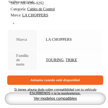
Sin Disponibilidad
SKU:
AK-4306-9292
Categoría:
Cables de Control
Marca:
LA CHOPPERS
Marca
LA CHOPPERS
Familia
de
TOURING
,
TRIKE
moto
Si tienes alguna duda sobre compatibilidad con tu vehículo
ESCRÍBENOS y te la resolveremos.
Ver modelos compatibles