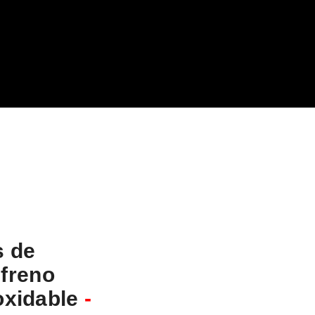
s de
 freno
oxidable
-