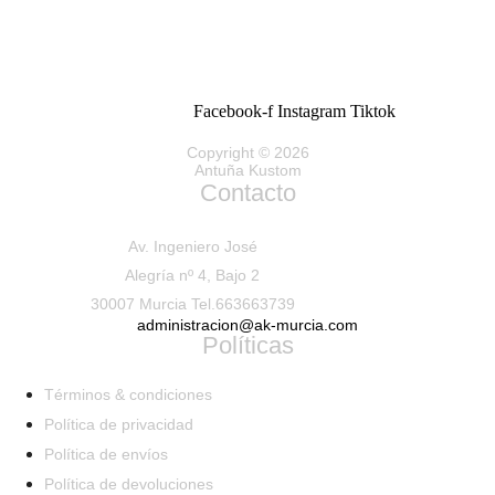
Facebook-f
Instagram
Tiktok
Copyright © 2026
Antuña Kustom
Contacto
Av. Ingeniero José
Alegría nº 4, Bajo 2
30007 Murcia Tel.663663739
administracion@ak-murcia.com
Políticas
Términos & condiciones
Política de privacidad
Política de envíos
Política de devoluciones