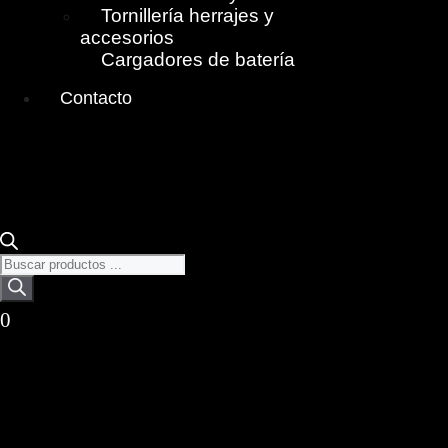
Tornillería herrajes y
accesorios
Cargadores de batería
Contacto
Búsqueda
de
productos
0