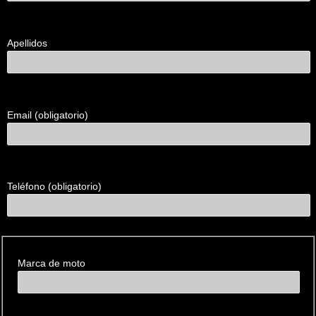
clientes
Apellidos
Email (obligatorio)
Teléfono (obligatorio)
Datos de la
motocicleta
Marca de moto