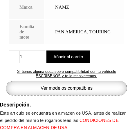
Marca
NAMZ
Familia
de
PAN AMERICA
,
TOURING
moto
Añadir al carrito
Kit
cables
de
Si tienes alguna duda sobre compatibilidad con tu vehículo
extensión
ESCRÍBENOS y te la resolveremos.
para
acelerador
Ver modelos compatibles
electrónico/interruptores
en
manillar
Descripción.
-
ALMACEN
Este articulo se encuentra en almacen de USA, antes de realizar 
USA-
el pedido del mismo te rogamos leas las 
CONDICIONES DE 
cantidad
COMPRA EN ALMACEN DE USA.