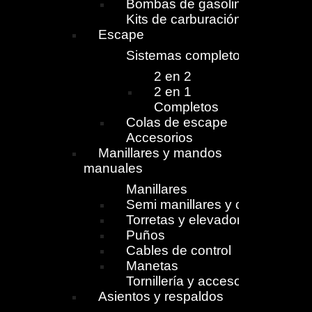
Bombas de gasolina
Kits de carburación
Escape
Sistemas completos
2 en 2
2 en 1
Completos
Colas de escape
Accesorios
Manillares y mandos
manuales
Manillares
Semi manillares y cierres
Torretas y elevadores
Puños
Cables de control
Manetas
Tornillería y accesorios
Asientos y respaldos