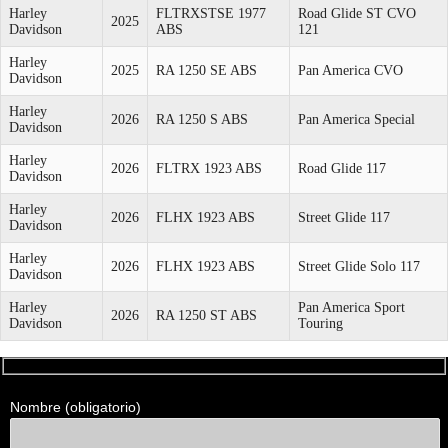
Harley
FLTRXSTSE 1977
Road Glide ST CVO
2025
Davidson
ABS
121
Harley
2025
RA 1250 SE ABS
Pan America CVO
Davidson
Harley
2026
RA 1250 S ABS
Pan America Special
Davidson
Harley
2026
FLTRX 1923 ABS
Road Glide 117
Davidson
Harley
2026
FLHX 1923 ABS
Street Glide 117
Davidson
Harley
2026
FLHX 1923 ABS
Street Glide Solo 117
Davidson
Harley
Pan America Sport
2026
RA 1250 ST ABS
Davidson
Touring
Formulario
Nombre (obligatorio)
de
contacto
para