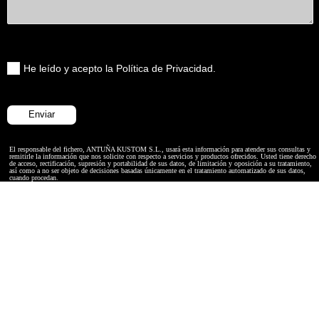
He leído y acepto la Política de Privacidad.
El responsable del fichero, ANTUÑA KUSTOM S.L., usará esta información para atender sus consultas y
remitirle la información que nos solicite con respecto a servicios y productos ofrecidos. Usted tiene derecho
de acceso, rectificación, supresión y portabilidad de sus datos, de limitación y oposición a su tratamiento,
así como a no ser objeto de decisiones basadas únicamente en el tratamiento automatizado de sus datos,
cuando procedan.