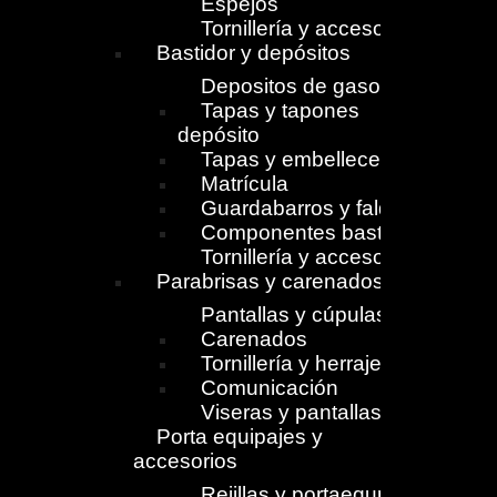
Espejos
Tornillería y accesorios
Bastidor y depósitos
Depositos de gasolina
Tapas y tapones
depósito
Tapas y embellecedores
Matrícula
Guardabarros y faldones
Componentes bastidor
Tornillería y accesorios
Parabrisas y carenados
Pantallas y cúpulas
Carenados
Tornillería y herrajes
Comunicación
Viseras y pantallas
Porta equipajes y
accesorios
Rejillas y portaequpajes