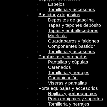
Espejos
Tornillería y accesorios
Bastidor y depósitos
Depositos de gasolina
Tapas y tapones depósito
Tapas y embellecedores
Matrícula
Guardabarros y faldones
Componentes bastidor
Tornillería y accesorios
Parabrisas y carenados
Pantallas y cúpulas
Carenados
Tornillería y herrajes
Comunicación
Viseras y pantallas
Porta equipajes y accesorios
Rejillas y portaequpajes
Porta equipajes y soportes
Tornillería y herrajes