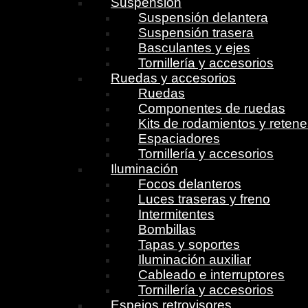
Suspensión
Suspensión delantera
Suspensión trasera
Basculantes y ejes
Tornillería y accesorios
Ruedas y accesorios
Ruedas
Componentes de ruedas
Kits de rodamientos y reten
Espaciadores
Tornillería y accesorios
Iluminación
Focos delanteros
Luces traseras y freno
Intermitentes
Bombillas
Tapas y soportes
Iluminación auxiliar
Cableado e interruptores
Tornillería y accesorios
Espejos retrovisores