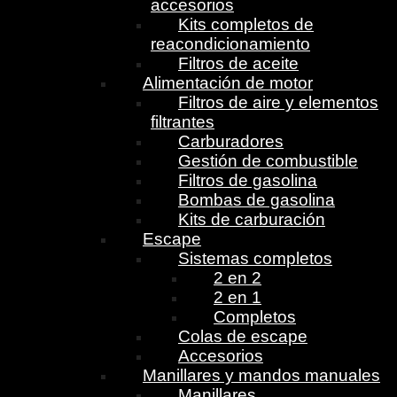
accesorios
Kits completos de
reacondicionamiento
Filtros de aceite
Alimentación de motor
Filtros de aire y elementos
filtrantes
Carburadores
Gestión de combustible
Filtros de gasolina
Bombas de gasolina
Kits de carburación
Escape
Sistemas completos
2 en 2
2 en 1
Completos
Colas de escape
Accesorios
Manillares y mandos manuales
Manillares