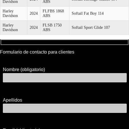
Davidson
ABS
Harley
FLFBS 1868
2024
Softail Fat Boy 114
Davidson
ABS
Harley
FLSB 1750
2024
Softail Sport Glide 107
Davidson
ABS
Formulario de contacto para clientes
Nombre (obligatorio)
Apellidos