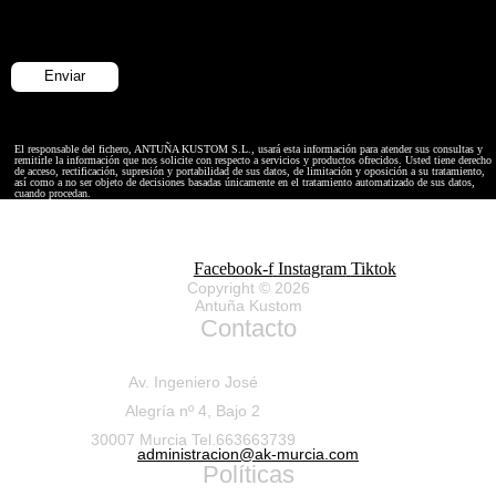
El responsable del fichero, ANTUÑA KUSTOM S.L., usará esta información para atender sus consultas y
remitirle la información que nos solicite con respecto a servicios y productos ofrecidos. Usted tiene derecho
de acceso, rectificación, supresión y portabilidad de sus datos, de limitación y oposición a su tratamiento,
así como a no ser objeto de decisiones basadas únicamente en el tratamiento automatizado de sus datos,
cuando procedan.
Facebook-f
Instagram
Tiktok
Copyright © 2026
Antuña Kustom
Contacto
Av. Ingeniero José
Alegría nº 4, Bajo 2
30007 Murcia Tel.663663739
administracion@ak-murcia.com
Políticas