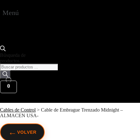
Menú
Búsqueda de
productos
0
Cables de Control
>
Cable de Embrague Trenzado Midnight –
ALMACEN USA-
←
VOLVER