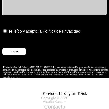
He leído y acepto la Política de Privacidad.
El responsable del fichero, ANTUÑA KUSTOM S.L., usará esta información para atender sus consultas y
remitirle la información que nos solicite con respecto a servicios y productos ofrecidos. Usted tiene derecho
de acceso, rectificación, supresión y portabilidad de sus datos, de limitación y oposición a su tratamiento,
así como a no ser objeto de decisiones basadas únicamente en el tratamiento automatizado de sus datos,
cuando procedan.
Facebook-f
Instagram
Tiktok
Copyright © 2026
Antuña Kustom
Contacto