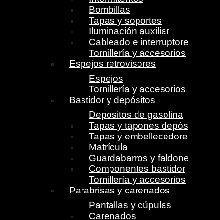
Bombillas
Tapas y soportes
Iluminación auxiliar
Cableado e interruptores
Tornillería y accesorios
Espejos retrovisores
Espejos
Tornillería y accesorios
Bastidor y depósitos
Depositos de gasolina
Tapas y tapones depósito
Tapas y embellecedores
Matrícula
Guardabarros y faldones
Componentes bastidor
Tornillería y accesorios
Parabrisas y carenados
Pantallas y cúpulas
Carenados