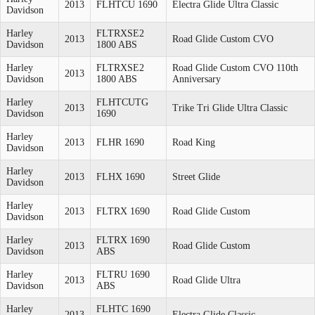
2013
FLHTCU 1690
Electra Glide Ultra Classic
Davidson
Harley
FLTRXSE2
2013
Road Glide Custom CVO
Davidson
1800 ABS
Harley
FLTRXSE2
Road Glide Custom CVO 110th
2013
Davidson
1800 ABS
Anniversary
Harley
FLHTCUTG
2013
Trike Tri Glide Ultra Classic
Davidson
1690
Harley
2013
FLHR 1690
Road King
Davidson
Harley
2013
FLHX 1690
Street Glide
Davidson
Harley
2013
FLTRX 1690
Road Glide Custom
Davidson
Harley
FLTRX 1690
2013
Road Glide Custom
Davidson
ABS
Harley
FLTRU 1690
2013
Road Glide Ultra
Davidson
ABS
Harley
FLHTC 1690
2013
Electra Glide Classic