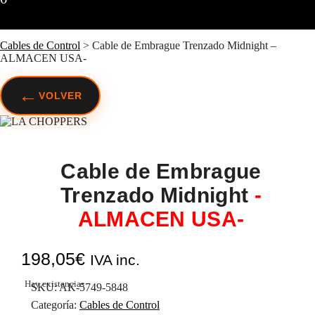
Cables de Control
>
Cable de Embrague Trenzado Midnight –
ALMACEN USA-
←
VOLVER
Cable de Embrague
Trenzado Midnight
-
ALMACEN USA-
198,05
€
IVA inc.
Hay existencias
SKU:
AK-5749-5848
Categoría:
Cables de Control