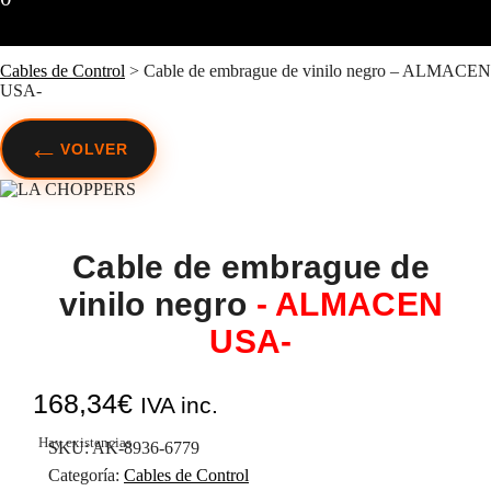
Cables de Control
>
Cable de embrague de vinilo negro – ALMACEN
USA-
←
VOLVER
Cable de embrague de
vinilo negro
- ALMACEN
USA-
168,34
€
IVA inc.
Hay existencias
SKU:
AK-8936-6779
Categoría:
Cables de Control