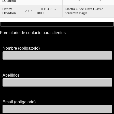
Davidson
Harley
FLHTCUSE2
Electra Glide Ultra Classic
2007
Davidson
1800
Screamin Eagle
Formulario de contacto para clientes
Nombre (obligatorio)
Apellidos
Email (obligatorio)