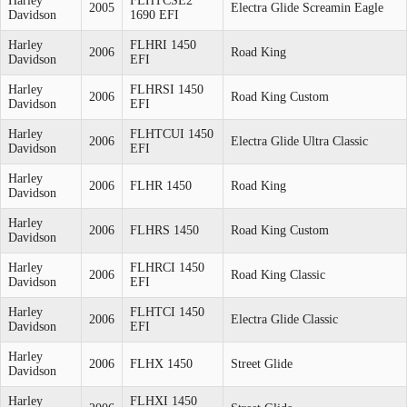
Harley
FLHTCSE2
2005
Electra Glide Screamin Eagle
Davidson
1690 EFI
Harley
FLHRI 1450
2006
Road King
Davidson
EFI
Harley
FLHRSI 1450
2006
Road King Custom
Davidson
EFI
Harley
FLHTCUI 1450
2006
Electra Glide Ultra Classic
Davidson
EFI
Harley
2006
FLHR 1450
Road King
Davidson
Harley
2006
FLHRS 1450
Road King Custom
Davidson
Harley
FLHRCI 1450
2006
Road King Classic
Davidson
EFI
Harley
FLHTCI 1450
2006
Electra Glide Classic
Davidson
EFI
Harley
2006
FLHX 1450
Street Glide
Davidson
Harley
FLHXI 1450