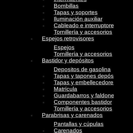
Bombillas
Tapas y soportes
Iluminación auxiliar
Cableado e interruptores
Tornillería y accesorios
Espejos retrovisores
Espejos
Tornillería y accesorios
Bastidor y depósitos
Depositos de gasolina
Tapas y tapones depósito
Tapas y embellecedores
Matrícula
Guardabarros y faldones
Componentes bastidor
Tornillería y accesorios
Parabrisas y carenados
Pantallas y cúpulas
Carenados