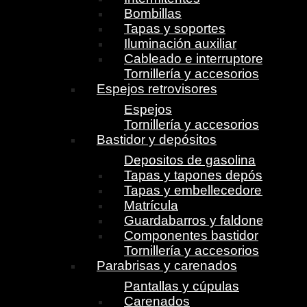
Bombillas
Tapas y soportes
Iluminación auxiliar
Cableado e interruptores
Tornillería y accesorios
Espejos retrovisores
Espejos
Tornillería y accesorios
Bastidor y depósitos
Depositos de gasolina
Tapas y tapones depósito
Tapas y embellecedores
Matrícula
Guardabarros y faldones
Componentes bastidor
Tornillería y accesorios
Parabrisas y carenados
Pantallas y cúpulas
Carenados