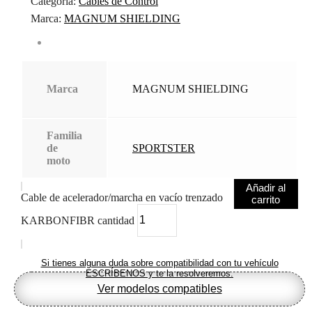
Categoría:
Cables de Control
Marca:
MAGNUM SHIELDING
Marca
MAGNUM SHIELDING
Familia
de
SPORTSTER
moto
Añadir al
Cable de acelerador/marcha en vacío trenzado
carrito
KARBONFIBR cantidad
Si tienes alguna duda sobre compatibilidad con tu vehículo
ESCRÍBENOS y te la resolveremos.
Ver modelos compatibles