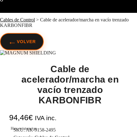
Cables de Control
>
Cable de acelerador/marcha en vacío trenzado
KARBONFIBR
←
VOLVER
Cable de
acelerador/marcha en
vacío trenzado
KARBONFIBR
94,46
€
IVA inc.
Hay existencias
SKU:
AK-9158-2495