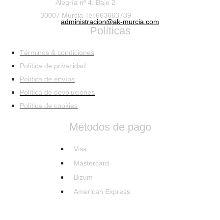
Alegría nº 4, Bajo 2
30007 Murcia Tel.663663739
administracion@ak-murcia.com
Políticas
Términos & condiciones
Política de privacidad
Política de envíos
Política de devoluciones
Política de cookies
Métodos de pago
Visa
Mastercard
Bizum
American Express