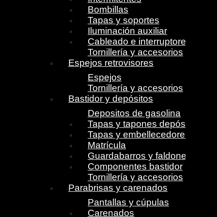
Bombillas
Tapas y soportes
Iluminación auxiliar
Cableado e interruptores
Tornillería y accesorios
Espejos retrovisores
Espejos
Tornillería y accesorios
Bastidor y depósitos
Depositos de gasolina
Tapas y tapones depósito
Tapas y embellecedores
Matrícula
Guardabarros y faldones
Componentes bastidor
Tornillería y accesorios
Parabrisas y carenados
Pantallas y cúpulas
Carenados