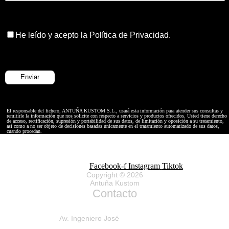
He leído y acepto la Política de Privacidad.
El responsable del fichero, ANTUÑA KUSTOM S.L., usará esta información para atender sus consultas y
remitirle la información que nos solicite con respecto a servicios y productos ofrecidos. Usted tiene derecho
de acceso, rectificación, supresión y portabilidad de sus datos, de limitación y oposición a su tratamiento,
así como a no ser objeto de decisiones basadas únicamente en el tratamiento automatizado de sus datos,
cuando procedan.
Facebook-f
Instagram
Tiktok
Copyright © 2026
Antuña Kustom
Contacto
Av. Ingeniero José