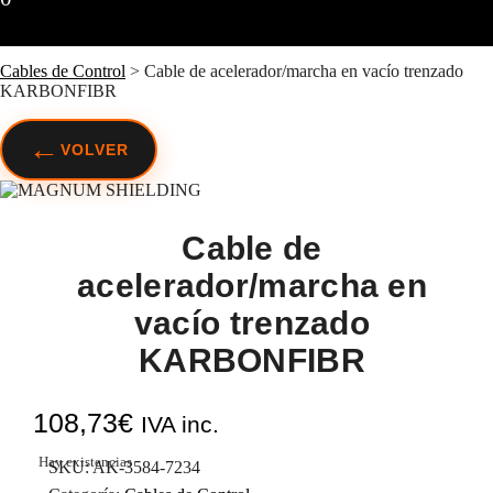
Cables de Control
>
Cable de acelerador/marcha en vacío trenzado
KARBONFIBR
←
VOLVER
Cable de
acelerador/marcha en
vacío trenzado
KARBONFIBR
108,73
€
IVA inc.
Hay existencias
SKU:
AK-3584-7234