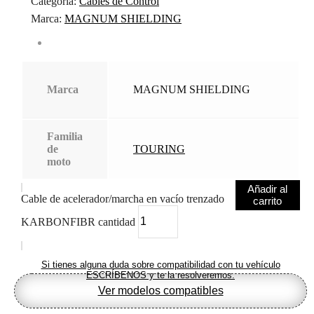
Categoría:
Cables de Control
Marca:
MAGNUM SHIELDING
Marca
MAGNUM SHIELDING
Familia
de
TOURING
moto
Añadir al
Cable de acelerador/marcha en vacío trenzado
carrito
KARBONFIBR cantidad
Si tienes alguna duda sobre compatibilidad con tu vehículo
ESCRÍBENOS y te la resolveremos.
Ver modelos compatibles