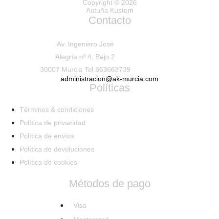
Copyright © 2026
Antuña Kustom
Contacto
Av. Ingeniero José
Alegría nº 4, Bajo 2
30007 Murcia Tel.663663739
administracion@ak-murcia.com
Políticas
Términos & condiciones
Política de privacidad
Política de envíos
Política de devoluciones
Política de cookies
Métodos de pago
Visa