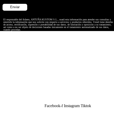
El responsable del fichero, ANTUÑA KUSTOM S.L., usará esta información para atender sus consultas y
remitirle la información que nos solicite con respecto a servicios y productos ofrecidos. Usted tiene derecho
de acceso, rectificación, supresión y portabilidad de sus datos, de limitación y oposición a su tratamiento,
así como a no ser objeto de decisiones basadas únicamente en el tratamiento automatizado de sus datos,
cuando procedan.
Facebook-f
Instagram
Tiktok