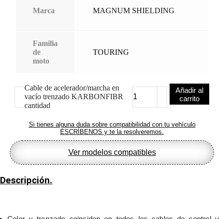
Marca
MAGNUM SHIELDING
Familia
de
TOURING
moto
Cable de acelerador/marcha en
Añadir al
vacío trenzado KARBONFIBR
carrito
cantidad
Si tienes alguna duda sobre compatibilidad con tu vehículo
ESCRÍBENOS y te la resolveremos.
Ver modelos compatibles
Descripción.
Color y trenzado coinciden en todos los cables de control y 