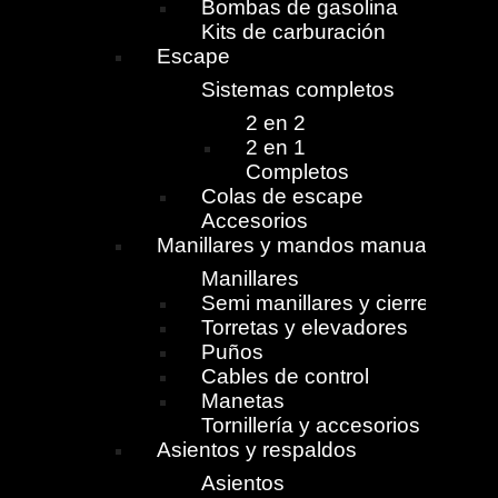
Bombas de gasolina
Kits de carburación
Escape
Sistemas completos
2 en 2
2 en 1
Completos
Colas de escape
Accesorios
Manillares y mandos manuales
Manillares
Semi manillares y cierres
Torretas y elevadores
Puños
Cables de control
Manetas
Tornillería y accesorios
Asientos y respaldos
Asientos