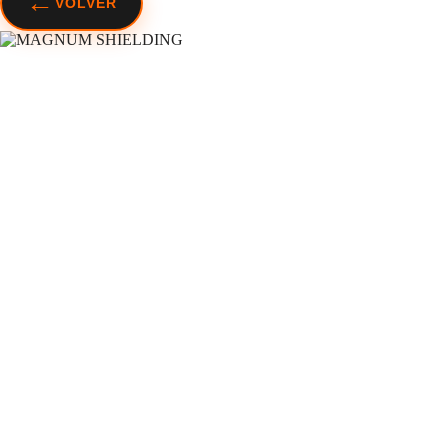
←
VOLVER