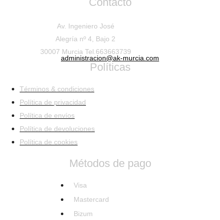
Contacto
Av. Ingeniero José
Alegría nº 4, Bajo 2
30007 Murcia Tel.663663739
administracion@ak-murcia.com
Políticas
Términos & condiciones
Política de privacidad
Política de envíos
Política de devoluciones
Política de cookies
Métodos de pago
Visa
Mastercard
Bizum