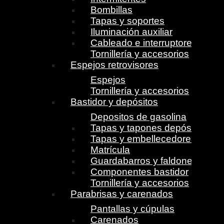
Bombillas
Tapas y soportes
Iluminación auxiliar
Cableado e interruptores
Tornillería y accesorios
Espejos retrovisores
Espejos
Tornillería y accesorios
Bastidor y depósitos
Depositos de gasolina
Tapas y tapones depósito
Tapas y embellecedores
Matrícula
Guardabarros y faldones
Componentes bastidor
Tornillería y accesorios
Parabrisas y carenados
Pantallas y cúpulas
Carenados